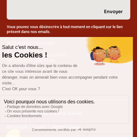
Envoyer
Vous pouvez vous désinscrire à tout moment en cliquant sur le lien
présent dans nos emails.
ASSURANCE food truck
SVI Assurances
Paris Nord 2 – Business Park
161 rue de la Belle Étoile
Bâtiment 2B
95700 Roissy-en-France
@ 2014 SVI Assurances Tous droits réservés
ASR Groupe
Contact
Mentions légales